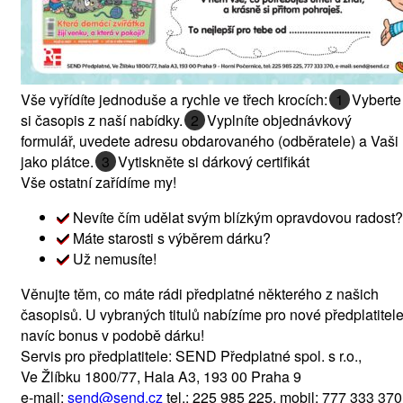
Vše vyřídíte jednoduše a rychle ve třech krocích:
1
Vyberte
si časopis z naší nabídky.
2
Vyplníte objednávkový
formulář, uvedete adresu obdarovaného (odběratele) a Vaši
jako plátce.
3
Vytiskněte si dárkový certifikát
Vše ostatní zařídíme my!
Nevíte čím udělat svým blízkým opravdovou radost?
Máte starosti s výběrem dárku?
Už nemusíte!
Věnujte těm, co máte rádi předplatné některého z našich
časopisů. U vybraných titulů nabízíme pro nové předplatitel
navíc bonus v podobě dárku!
Servis pro předplatitele: SEND Předplatné spol. s r.o.,
Ve Žlíbku 1800/77, Hala A3, 193 00 Praha 9
e‑mail:
send@send.cz
tel.: 225 985 225, mobil: 777 333 370