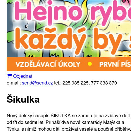
Objednat
e-mail:
send@send.cz
tel.: 225 985 225, 777 333 370
Šikulka
Nový dětský časopis ŠIKULKA se zaměřuje na zvídavé děti
od tří do sedmi let. Přináší dva nové kamarády Matýska a
Týnku, s nimiž mohou děti prožívat veselé a poučné příběhy,