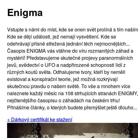
Enigma
Vstupte s námi do míst, kde se onen svět prolíná s tím naším
Kde se dějí události, jež nemají vysvětlení. Kde se
odehrávají přísně střežená jednání těch nejmocnějších...
Časopis ENIGMA vás vtáhne do víru rozmanitých záhad a
mystérií! Představujeme skutečné projevy paranormálních
jevů, svědectví o UFO a nadpřirozené schopnosti lidí z
různých koutů světa. Odhalujeme tvory, kteří by neměli
existovat a konspirační teorie, jež možná rozkrývají
skutečnou pravdu o našem světě. To vše a mnohem více
naleznete každý měsíc na 108 strhujících stranách ENIGMY,
nejčtenějšího časopisu o záhadách na českém trhu!
Přinášíme články, o kterých budete přemýšlet ještě dlouho...
+ Dárkový certifikát ke stažení