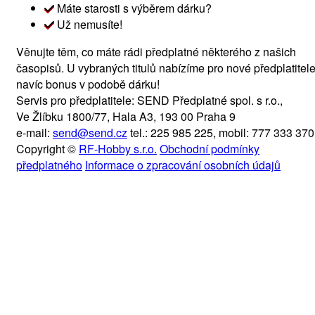
Máte starosti s výběrem dárku?
Už nemusíte!
Věnujte těm, co máte rádi předplatné některého z našich
časopisů. U vybraných titulů nabízíme pro nové předplatitel
navíc bonus v podobě dárku!
Servis pro předplatitele: SEND Předplatné spol. s r.o.,
Ve Žlíbku 1800/77, Hala A3, 193 00 Praha 9
e‑mail:
send@send.cz
tel.: 225 985 225, mobil: 777 333 370
Copyright ©
RF-Hobby s.r.o.
Obchodní podmínky
předplatného
Informace o zpracování osobních údajů