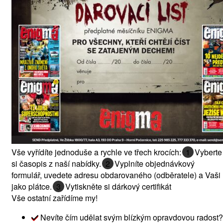
Vše vyřídíte jednoduše a rychle ve třech krocích:
1
Vyberte
si časopis z naší nabídky.
2
Vyplníte objednávkový
formulář, uvedete adresu obdarovaného (odběratele) a Vaši
jako plátce.
3
Vytiskněte si dárkový certifikát
Vše ostatní zařídíme my!
Nevíte čím udělat svým blízkým opravdovou radost?